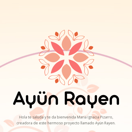
Hola te saluda y te da bienvenida Maria Ignacia Pizarro,
creadora de este hermoso proyecto llamado Ayün Rayen.